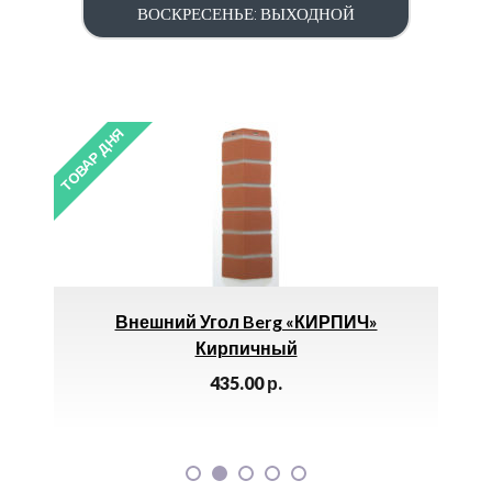
ВОСКРЕСЕНЬЕ: ВЫХОДНОЙ
ТОВАР ДНЯ
ТОВАР 
а И
Внешний Угол Berg «КИРПИЧ»
О
-
Кирпичный
435.00
р.