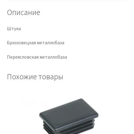
Описание
Крепеж
Расходные материалы
Штука
Брюховецкая металлобаза
Спецодежда и СИЗ
Переясловская металлобаза
Хозтовары
Похожие товары
Заказ