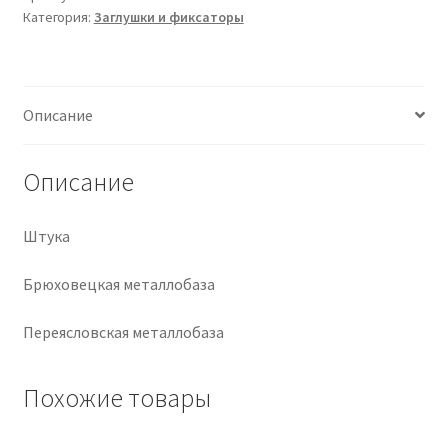
Категория:
Заглушки и фиксаторы
Крепеж
Расходные материалы
Описание
Спецодежда и СИЗ
Описание
Хозтовары
Штука
Заказ
Брюховецкая металлобаза
Переясловская металлобаза
Похожие товары