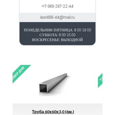
+7-989-297-22-44
leon666-44@mail.ru
ПОНЕДЕЛЬНИК-ПЯТНИЦА: 8.00-18.00
СУББОТА: 8.00-15.00
ВОСКРЕСЕНЬЕ: ВЫХОДНОЙ
ТОВАР ДНЯ
(6м.)
Наконечник Для Резаков 1П-2П