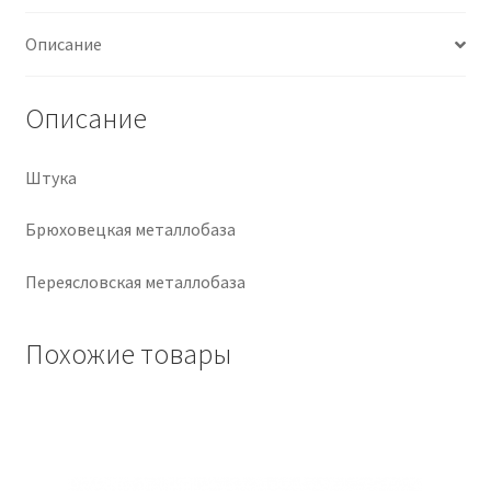
Крепеж
Описание
Расходные материалы
Описание
Спецодежда и СИЗ
Штука
Хозтовары
Брюховецкая металлобаза
Заказ
Переясловская металлобаза
Похожие товары