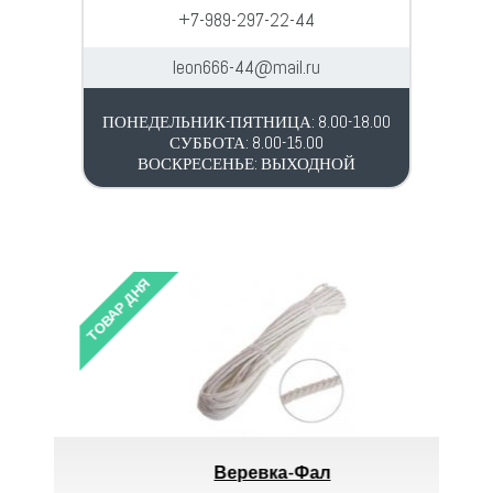
+7-989-297-22-44
leon666-44@mail.ru
ПОНЕДЕЛЬНИК-ПЯТНИЦА: 8.00-18.00
СУББОТА: 8.00-15.00
ВОСКРЕСЕНЬЕ: ВЫХОДНОЙ
ТОВАР ДНЯ
ТОВАР 
Веревка-Фал