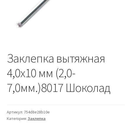
Водопровод и отопление
и
м
и
о
Системы водоотвода
м
у
Стройматериалы
Отделочные материалы
Заклепка вытяжная
Изоляция
4,0х10 мм (2,0-
Лакокрасочные материалы
7,0мм.)8017 Шоколад
Сайдинг
Артикул:
754d8e28b10e
Фасадные панели
Категория:
Заклепка
Подвесной потолок