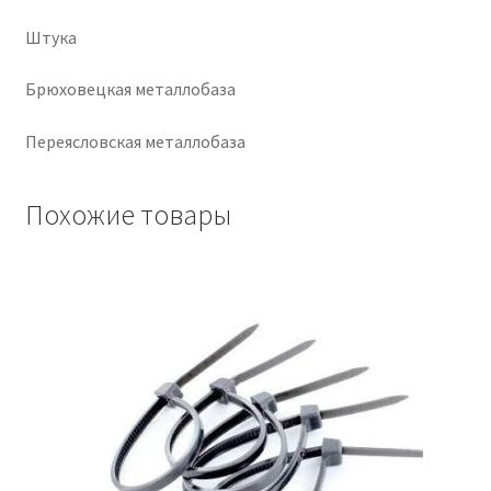
Штука
Крепеж
Брюховецкая металлобаза
Расходные материалы
Переясловская металлобаза
Спецодежда и СИЗ
Похожие товары
Хозтовары
Заказ