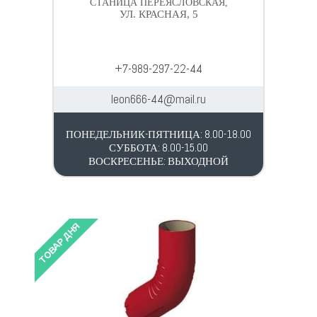
СТАНИЦА ПЕРЕЯСЛОВСКАЯ,
УЛ. КРАСНАЯ, 5
+7-989-297-22-44
leon666-44@mail.ru
ПОНЕДЕЛЬНИК-ПЯТНИЦА: 8.00-18.00
СУББОТА: 8.00-15.00
ВОСКРЕСЕНЬЕ: ВЫХОДНОЙ
ТОВАР ДНЯ
ТОВАР 