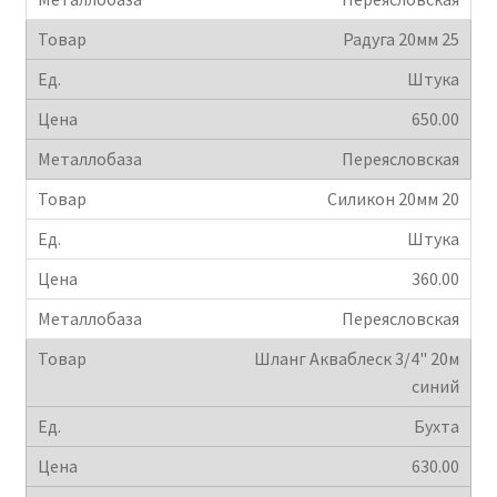
Радуга 20мм 25
Штука
650.00
Переясловская
Силикон 20мм 20
Штука
360.00
Переясловская
Шланг Акваблеск 3/4" 20м
синий
Бухта
630.00