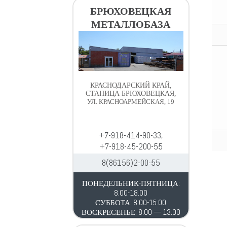
в
д
БРЮХОВЕЦКАЯ
и
е
МЕТАЛЛОБАЗА
г
р
а
ж
ц
и
и
м
и
о
КРАСНОДАРСКИЙ КРАЙ,
м
СТАНИЦА БРЮХОВЕЦКАЯ,
УЛ. КРАСНОАРМЕЙСКАЯ, 19
у
+7-918-414-90-33,
+7-918-45-200-55
8(86156)2-00-55
ПОНЕДЕЛЬНИК-ПЯТНИЦА:
8.00-18.00
СУББОТА: 8.00-15.00
ВОСКРЕСЕНЬЕ: 8.00 — 13.00