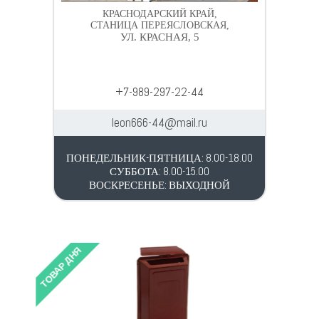
КРАСНОДАРСКИЙ КРАЙ,
СТАНИЦА ПЕРЕЯСЛОВСКАЯ,
УЛ. КРАСНАЯ, 5
+7-989-297-22-44
leon666-44@mail.ru
ПОНЕДЕЛЬНИК-ПЯТНИЦА: 8.00-18.00
СУББОТА: 8.00-15.00
ВОСКРЕСЕНЬЕ: ВЫХОДНОЙ
ТОВАР ДНЯ
ТОВАР 