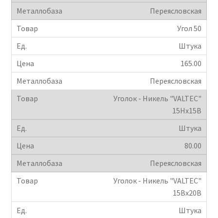
Переясловская
Крепеж
Угол 50
Расходные материалы
Штука
165.00
Спецодежда и СИЗ
Переясловская
Хозтовары
Уголок - Никель "VALTEC"
15Hx15B
Заказ
Штука
80.00
Переясловская
Уголок - Никель "VALTEC"
15Вx20B
Штука