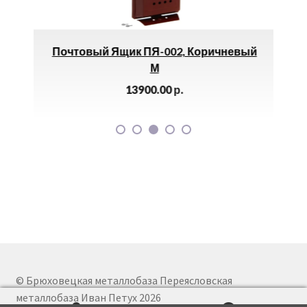
32
Почтовый Ящик ПЯ-002, Коричневый
Зад
М
13900.00
р.
© Брюховецкая металлобаза Переясловская
металлобаза Иван Петух 2026