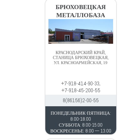
в
д
БРЮХОВЕЦКАЯ
и
е
МЕТАЛЛОБАЗА
г
р
а
ж
ц
и
и
м
и
о
КРАСНОДАРСКИЙ КРАЙ,
м
СТАНИЦА БРЮХОВЕЦКАЯ,
УЛ. КРАСНОАРМЕЙСКАЯ, 19
у
+7-918-414-90-33,
+7-918-45-200-55
8(86156)2-00-55
ПОНЕДЕЛЬНИК-ПЯТНИЦА:
8.00-18.00
СУББОТА: 8.00-15.00
ВОСКРЕСЕНЬЕ: 8.00 — 13.00