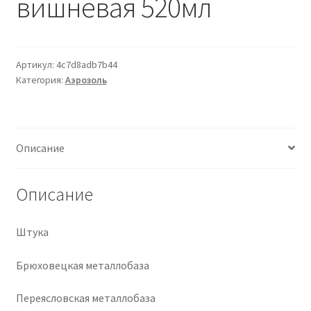
вишнёвая 520мл
Крепеж
Расходные материалы
Артикул:
4c7d8adb7b44
Категория:
Аэрозоль
Спецодежда и СИЗ
Хозтовары
Описание
Заказ
Описание
Штука
Брюховецкая металлобаза
Переясловская металлобаза