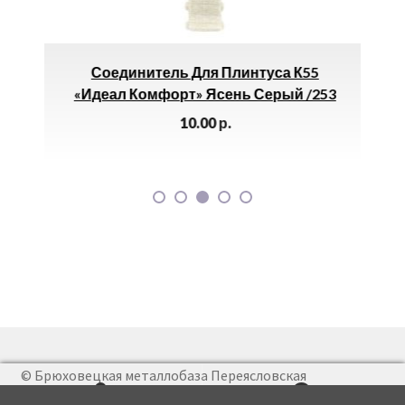
.
Соединитель Для Плинтуса К55
«Идеал Комфорт» Ясень Серый /253
10.00
р.
© Брюховецкая металлобаза Переясловская
металлобаза Иван Петух 2026