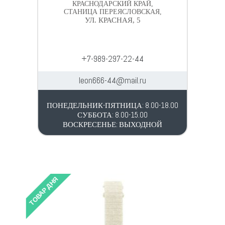
КРАСНОДАРСКИЙ КРАЙ,
СТАНИЦА ПЕРЕЯСЛОВСКАЯ,
УЛ. КРАСНАЯ, 5
+7-989-297-22-44
leon666-44@mail.ru
ПОНЕДЕЛЬНИК-ПЯТНИЦА: 8.00-18.00
СУББОТА: 8.00-15.00
ВОСКРЕСЕНЬЕ: ВЫХОДНОЙ
ТОВАР ДНЯ
ТОВАР 