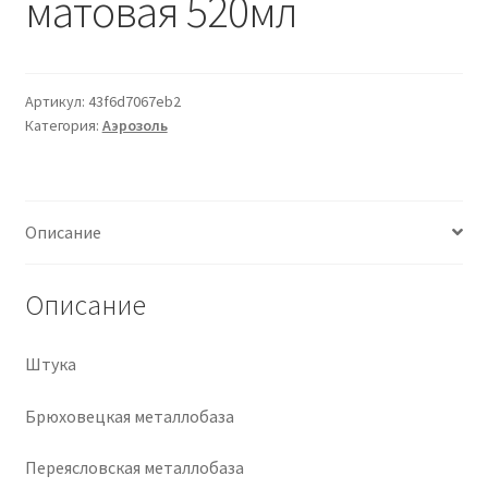
матовая 520мл
Крепеж
Расходные материалы
Артикул:
43f6d7067eb2
Категория:
Аэрозоль
Спецодежда и СИЗ
Хозтовары
Описание
Заказ
Описание
Штука
Брюховецкая металлобаза
Переясловская металлобаза