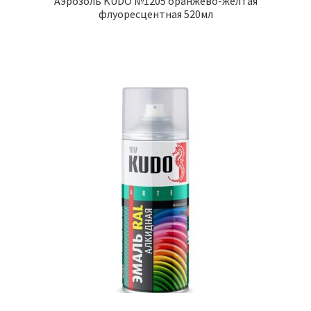
Аэрозоль KUDO №1205 оранжево-жёлтая
флуоресцентная 520мл