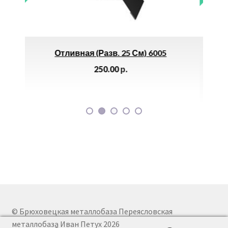
 25 См) 6005
Анод Магниевый (Италия, 200D1
Арт. 100420) М6 *
0
р.
280.00
р.
© Брюховецкая металлобаза Переясловская
металлобаза Иван Петух 2026