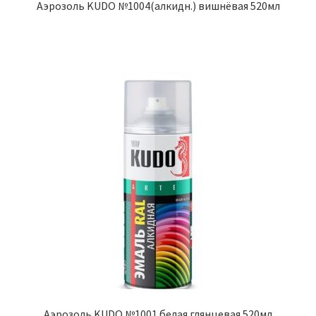
Аэрозоль KUDO №1004(алкидн.) вишнёвая 520мл
Аэрозоль KUDO №1001 белая глянцевая 520мл