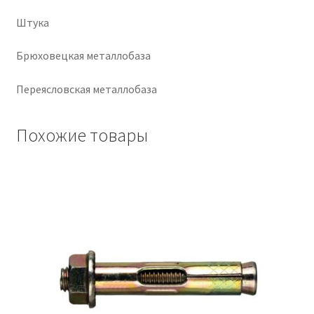
Штука
Крепеж
Брюховецкая металлобаза
Расходные материалы
Переясловская металлобаза
Спецодежда и СИЗ
Похожие товары
Хозтовары
Заказ