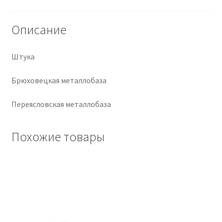
Крепеж
Описание
Расходные материалы
Штука
Спецодежда и СИЗ
Брюховецкая металлобаза
Хозтовары
Переясловская металлобаза
Заказ
Похожие товары