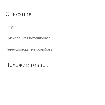
Крепеж
Описание
Расходные материалы
Штука
Спецодежда и СИЗ
Брюховецкая металлобаза
Хозтовары
Переясловская металлобаза
Заказ
Похожие товары