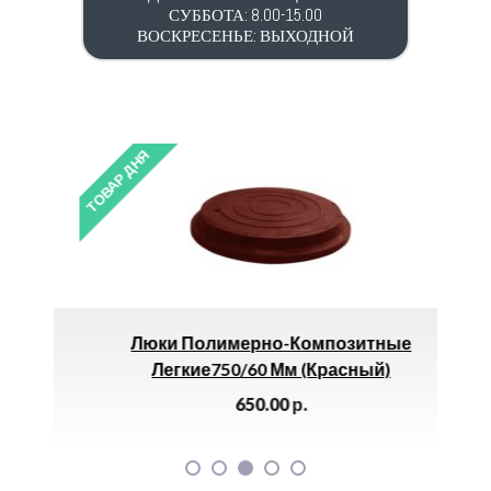
СУББОТА: 8.00-15.00
ВОСКРЕСЕНЬЕ: ВЫХОДНОЙ
ТОВАР ДНЯ
ТОВАР 
006
Люки Полимерно-Композитные
Б
Легкие750/60 Мм (красный)
650.00
р.