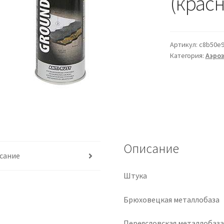
(крас
Артикул:
c8b50e9
Категория:
Аэро
Описание
сание
Штука
Брюховецкая металлобаза
Переясловская металлобаз