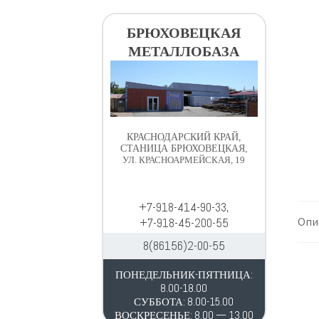
в
д
и
е
БРЮХОВЕЦКАЯ
г
р
МЕТАЛЛОБАЗА
а
ж
ц
и
и
м
и
о
м
КРАСНОДАРСКИЙ КРАЙ,
у
СТАНИЦА БРЮХОВЕЦКАЯ,
УЛ. КРАСНОАРМЕЙСКАЯ, 19
+7-918-414-90-33,
Опи
+7-918-45-200-55
8(86156)2-00-55
ПОНЕДЕЛЬНИК-ПЯТНИЦА:
8.00-18.00
СУББОТА: 8.00-15.00
ВОСКРЕСЕНЬЕ: 8.00 — 13.00