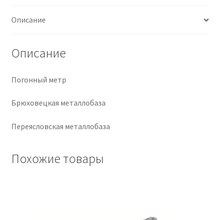
Крепеж
Описание
Расходные материалы
Описание
Спецодежда и СИЗ
Погонный метр
Хозтовары
Брюховецкая металлобаза
Заказ
Переясловская металлобаза
Похожие товары