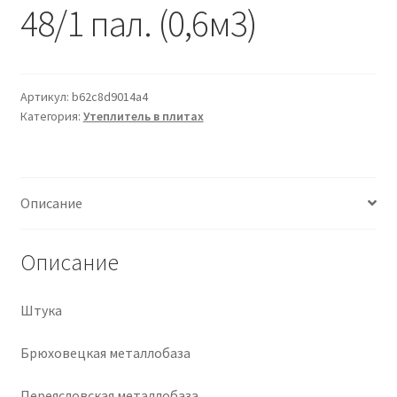
48/1 пал. (0,6м3)
Крепеж
Расходные материалы
Артикул:
b62c8d9014a4
Категория:
Утеплитель в плитах
Спецодежда и СИЗ
Хозтовары
Описание
Заказ
Описание
Штука
Брюховецкая металлобаза
Переясловская металлобаза