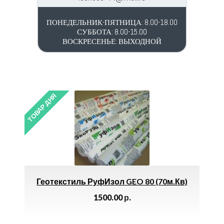
ПОНЕДЕЛЬНИК-ПЯТНИЦА: 8.00-18.00
СУББОТА: 8.00-15.00
ВОСКРЕСЕНЬЕ: ВЫХОДНОЙ
ТОВАР ДНЯ
ТОВАР 
Геотекстиль РуфИзол GEO 80 (70м.кв)
1500.00
р.