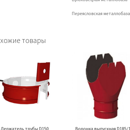
Переясловская металлобаз
хожие товары
Держатель трубы D150
Воронка выпускная D185/