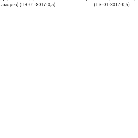
саморез) (ПЭ-01-8017-0,5)
(ПЭ-01-8017-0,5)
Я
ТОВАР ДНЯ
ТО
Профиль
Перфоратор
динительный Н10
Демонтажн 1300Вт 6.8
м. L=6 М Прозр *
Дж Kolner
530.00
р.
6500.00
р.