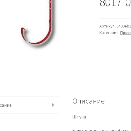
8017-0
Артикул:
6409eb
Категория:
Прое
Описание
сание
Штука
Брюховецкая металлобаза