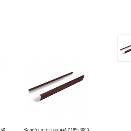
а
150
Желоб водосточный D185х3000