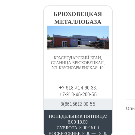
в
д
и
е
БРЮХОВЕЦКАЯ
г
р
МЕТАЛЛОБАЗА
а
ж
ц
и
и
м
и
о
м
КРАСНОДАРСКИЙ КРАЙ,
у
СТАНИЦА БРЮХОВЕЦКАЯ,
УЛ. КРАСНОАРМЕЙСКАЯ, 19
+7-918-414-90-33,
+7-918-45-200-55
8(86156)2-00-55
Опи
ПОНЕДЕЛЬНИК-ПЯТНИЦА:
8.00-18.00
СУББОТА: 8.00-15.00
ВОСКРЕСЕНЬЕ: 8.00 — 13.00