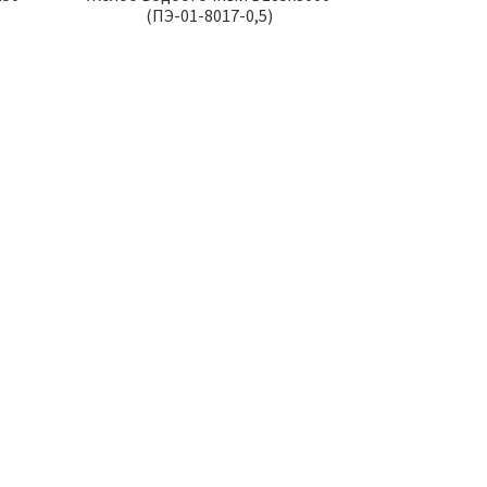
(ПЭ-01-8017-0,5)
ВАР ДНЯ
ТОВАР ДНЯ
Коронка 70мм DERZHI
450.00
р.
Кронштейн Желоба
Металл. Белый
170.00
р.