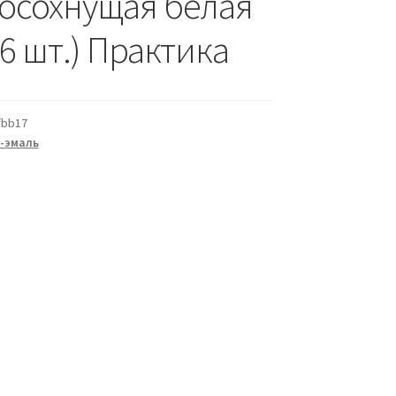
осохнущая белая
; 6 шт.) Практика
fbb17
-эмаль