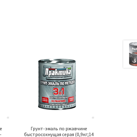
а
е
Грунт-эмаль по ржавчине
-
быстросохнущая серая (0,9кг;14