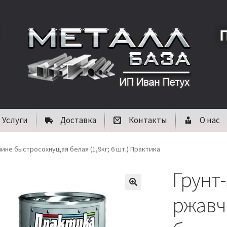
Услуги
Доставка
Контакты
О нас
ине быстросохнущая белая (1,9кг; 6 шт.) Практика
Грунт
🔍
ржавч