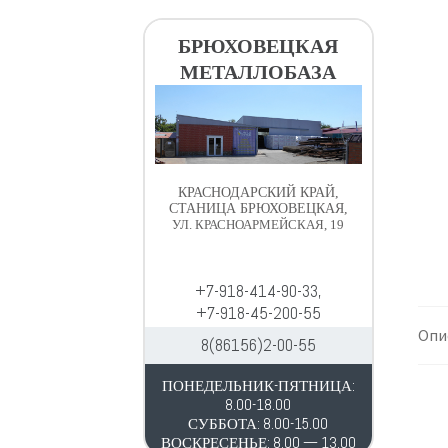
в
д
и
е
БРЮХОВЕЦКАЯ
г
р
МЕТАЛЛОБАЗА
а
ж
ц
и
и
м
и
о
м
КРАСНОДАРСКИЙ КРАЙ,
у
СТАНИЦА БРЮХОВЕЦКАЯ,
УЛ. КРАСНОАРМЕЙСКАЯ, 19
+7-918-414-90-33,
+7-918-45-200-55
Опи
8(86156)2-00-55
ПОНЕДЕЛЬНИК-ПЯТНИЦА:
8.00-18.00
СУББОТА: 8.00-15.00
ВОСКРЕСЕНЬЕ: 8.00 — 13.00