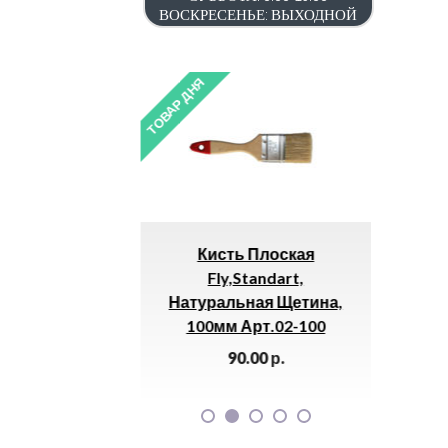
ВОСКРЕСЕНЬЕ: ВЫХОДНОЙ
ТОВАР ДНЯ
ТОВАР ДНЯ
Кисть Плоская
Лестница 5310 
,2
Fly,Standart,
Трехсекцион
Натуральная Щетина,
Универс.(3х
100мм Арт.02-100
8550.00
р
90.00
р.