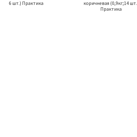
6 шт.) Практика
коричневая (0,9кг;14 шт.
Практика
ТОВАР ДНЯ
ТОВАР ДНЯ
Алюмин.
Розетка Мех CУ TV
Нейтр
ная
Графит Mono 500-
Ржавч
10)
002005-137 *
Химмар
.
200.00
р.
45