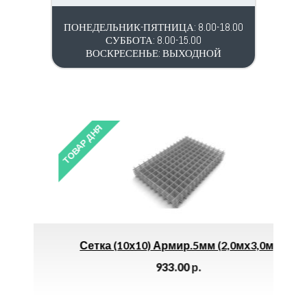
ПОНЕДЕЛЬНИК-ПЯТНИЦА: 8.00-18.00
СУББОТА: 8.00-15.00
ВОСКРЕСЕНЬЕ: ВЫХОДНОЙ
ТОВАР ДНЯ
ТОВАР 
Сетка (10х10) Армир.5мм (2,0мх3,0м)
933.00
р.