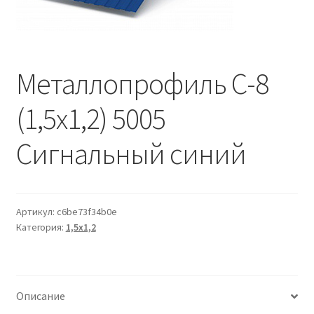
Водопровод и отопление
и
м
и
о
Системы водоотвода
м
у
Металлопрофиль С-8
Стройматериалы
(1,5х1,2) 5005
Отделочные материалы
Сигнальный синий
Изоляция
Лакокрасочные материалы
Артикул:
c6be73f34b0e
Категория:
1,5х1,2
Сайдинг
Фасадные панели
Описание
Подвесной потолок