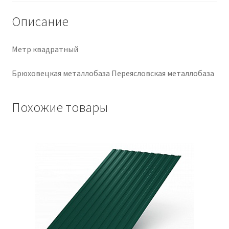
Описание
Крепеж
Расходные материалы
Метр квадратный
Брюховецкая металлобаза Переясловская металлобаза
Спецодежда и СИЗ
Хозтовары
Похожие товары
Заказ