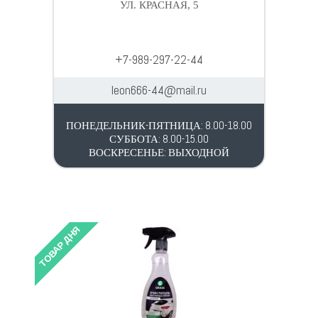
УЛ. КРАСНАЯ, 5
+7-989-297-22-44
leon666-44@mail.ru
ПОНЕДЕЛЬНИК-ПЯТНИЦА: 8.00-18.00
СУББОТА: 8.00-15.00
ВОСКРЕСЕНЬЕ: ВЫХОДНОЙ
ТОВАР ДНЯ
ТОВАР 