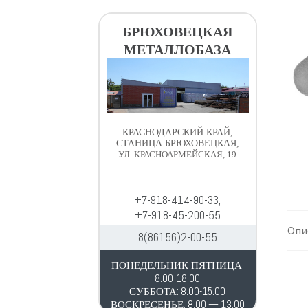
в
д
и
е
БРЮХОВЕЦКАЯ
г
р
МЕТАЛЛОБАЗА
а
ж
ц
и
и
м
и
о
м
КРАСНОДАРСКИЙ КРАЙ,
у
СТАНИЦА БРЮХОВЕЦКАЯ,
УЛ. КРАСНОАРМЕЙСКАЯ, 19
+7-918-414-90-33,
+7-918-45-200-55
Опи
8(86156)2-00-55
ПОНЕДЕЛЬНИК-ПЯТНИЦА:
8.00-18.00
СУББОТА: 8.00-15.00
ВОСКРЕСЕНЬЕ: 8.00 — 13.00