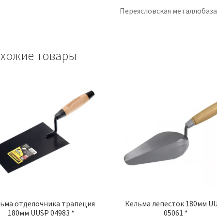
Переясловская металлобаз
хожие товары
ьма отделочника трапеция
Кельма лепесток 180мм U
180мм UUSP 04983 *
05061 *