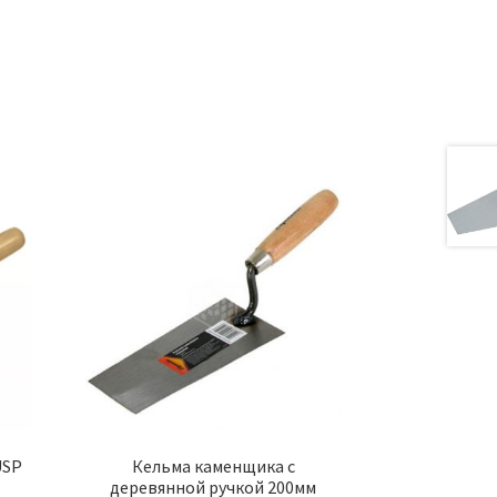
а
USP
Кельма каменщика с
деревянной ручкой 200мм