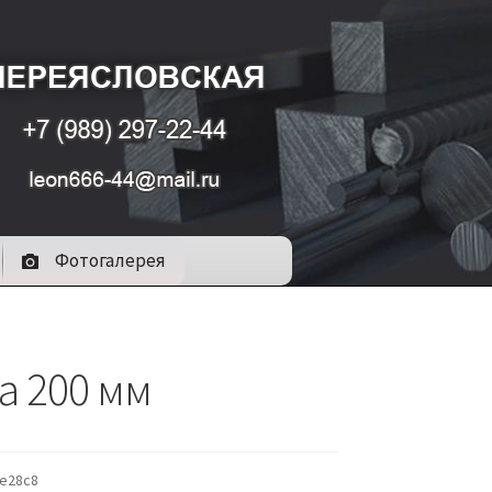
Фотогалерея
а 200 мм
e28c8