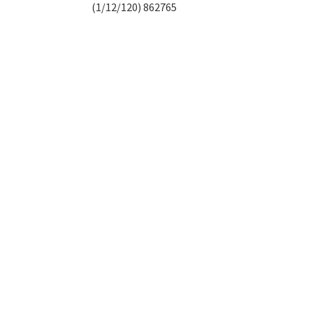
(1/12/120) 862765
ВАР ДНЯ
ТОВАР ДНЯ
Эмаль ПФ- 115
Docke PREMIUM Софит
ПРЕСТИЖ Ярко-
Перфорированный
Зелёная 1,9кг *
(Пломбир)
300.00
р.
380.00
р.