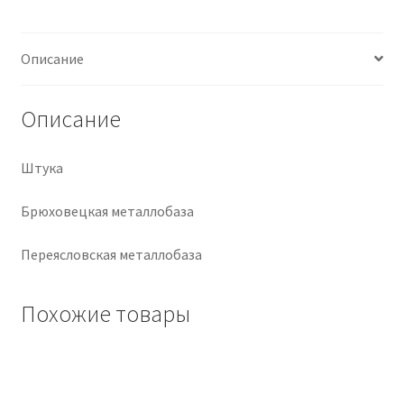
Крепеж
Описание
Расходные материалы
Описание
Спецодежда и СИЗ
Штука
Хозтовары
Брюховецкая металлобаза
Заказ
Переясловская металлобаза
Похожие товары