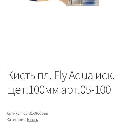
Водопровод и отопление
и
м
и
о
Системы водоотвода
м
у
Стройматериалы
Отделочные материалы
Изоляция
Кисть пл. Fly Aqua иск.
Лакокрасочные материалы
щет.100мм арт.05-100
Сайдинг
Фасадные панели
Артикул:
c5fd1c86dbaa
Категория:
Кисть
Подвесной потолок