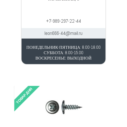
+7-989-297-22-44
leon666-44@mail.ru
ПОНЕДЕЛЬНИК-ПЯТНИЦА: 8.00-18.00
СУББОТА: 8.00-15.00
ВОСКРЕСЕНЬЕ: ВЫХОДНОЙ
ТОВАР ДНЯ
ТОВАР 