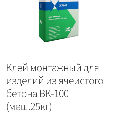
Водопровод и отопление
и
м
и
о
Системы водоотвода
м
у
Стройматериалы
Отделочные материалы
Изоляция
Клей монтажный для
Лакокрасочные материалы
изделий из ячеистого
Сайдинг
бетона ВК-100
Фасадные панели
(меш.25кг)
Подвесной потолок