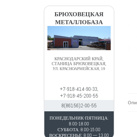
в
д
и
е
БРЮХОВЕЦКАЯ
г
р
МЕТАЛЛОБАЗА
а
ж
ц
и
и
м
и
о
м
КРАСНОДАРСКИЙ КРАЙ,
у
СТАНИЦА БРЮХОВЕЦКАЯ,
УЛ. КРАСНОАРМЕЙСКАЯ, 19
+7-918-414-90-33,
+7-918-45-200-55
Опи
8(86156)2-00-55
ПОНЕДЕЛЬНИК-ПЯТНИЦА:
8.00-18.00
СУББОТА: 8.00-15.00
ВОСКРЕСЕНЬЕ: 8.00 — 13.00