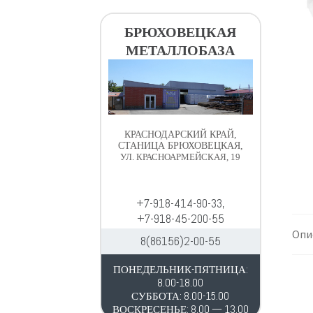
в
д
и
е
БРЮХОВЕЦКАЯ
г
р
МЕТАЛЛОБАЗА
а
ж
ц
и
и
м
и
о
м
КРАСНОДАРСКИЙ КРАЙ,
у
СТАНИЦА БРЮХОВЕЦКАЯ,
УЛ. КРАСНОАРМЕЙСКАЯ, 19
+7-918-414-90-33,
+7-918-45-200-55
Опи
8(86156)2-00-55
ПОНЕДЕЛЬНИК-ПЯТНИЦА:
8.00-18.00
СУББОТА: 8.00-15.00
ВОСКРЕСЕНЬЕ: 8.00 — 13.00