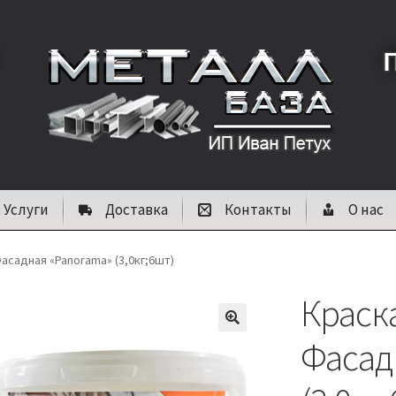
Услуги
Доставка
Контакты
О нас
асадная «Panorama» (3,0кг;6шт)
Краск
🔍
Фасад