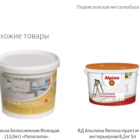
Переясловская металлобаз
хожие товары
аска Белоснежная Моющая
ВД Альпина Renova практи
(13,0кг) «Panorama»
интерьерная 8,2кг 5л