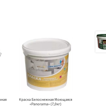
а
чная
Краска Белоснежная Моющаяся
«Panorama» (7,0кг)