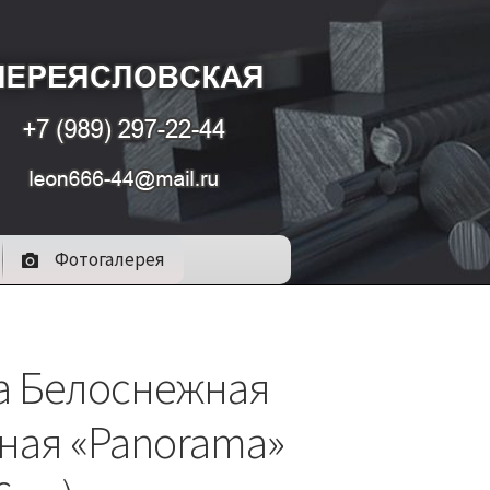
Фотогалерея
а Белоснежная
ная «Panorama»