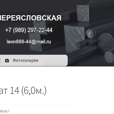
Фотогалерея
т 14 (6,0м.)
78b5b7