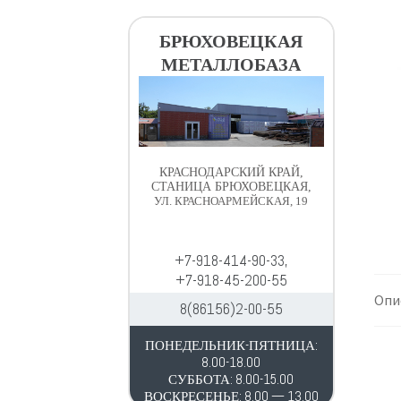
в
д
и
е
БРЮХОВЕЦКАЯ
г
р
МЕТАЛЛОБАЗА
а
ж
ц
и
и
м
и
о
м
КРАСНОДАРСКИЙ КРАЙ,
у
СТАНИЦА БРЮХОВЕЦКАЯ,
УЛ. КРАСНОАРМЕЙСКАЯ, 19
+7-918-414-90-33,
+7-918-45-200-55
Опи
8(86156)2-00-55
ПОНЕДЕЛЬНИК-ПЯТНИЦА:
8.00-18.00
СУББОТА: 8.00-15.00
ВОСКРЕСЕНЬЕ: 8.00 — 13.00