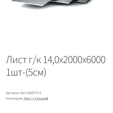
Водопровод и отопление
и
м
и
о
Системы водоотвода
м
у
Стройматериалы
Отделочные материалы
Лист г/к 14,0х2000х6000
Изоляция
1шт-(5см)
Лакокрасочные материалы
Сайдинг
Артикул:
6e17060f77c3
Фасадные панели
Категория:
Лист стальной
Подвесной потолок