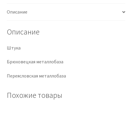
Крепеж
Описание
Расходные материалы
Описание
Спецодежда и СИЗ
Штука
Хозтовары
Брюховецкая металлобаза
Заказ
Переясловская металлобаза
Похожие товары