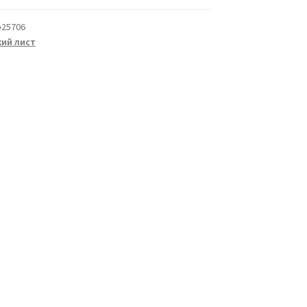
b25706
ий лист
а