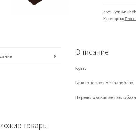
Артикул:
0498bd
Категория:
Плоск
Описание
сание
Бухта
Брюховецкая металлобаза
Переясловская металлобаз
хожие товары