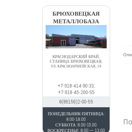
в
д
и
е
БРЮХОВЕЦКАЯ
г
р
МЕТАЛЛОБАЗА
а
ж
ц
и
и
м
и
о
м
Опи
КРАСНОДАРСКИЙ КРАЙ,
у
СТАНИЦА БРЮХОВЕЦКАЯ,
УЛ. КРАСНОАРМЕЙСКАЯ, 19
+7-918-414-90-33,
+7-918-45-200-55
8(86156)2-00-55
ПОНЕДЕЛЬНИК-ПЯТНИЦА:
8.00-18.00
По
СУББОТА: 8.00-15.00
ВОСКРЕСЕНЬЕ: 8.00 — 13.00