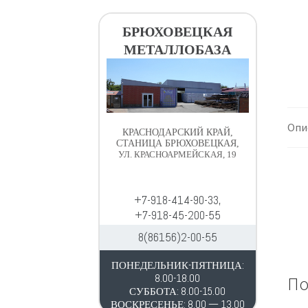
в
д
и
е
БРЮХОВЕЦКАЯ
г
р
МЕТАЛЛОБАЗА
а
ж
ц
и
и
м
и
о
м
Опи
КРАСНОДАРСКИЙ КРАЙ,
у
СТАНИЦА БРЮХОВЕЦКАЯ,
УЛ. КРАСНОАРМЕЙСКАЯ, 19
+7-918-414-90-33,
+7-918-45-200-55
8(86156)2-00-55
ПОНЕДЕЛЬНИК-ПЯТНИЦА:
8.00-18.00
По
СУББОТА: 8.00-15.00
ВОСКРЕСЕНЬЕ: 8.00 — 13.00