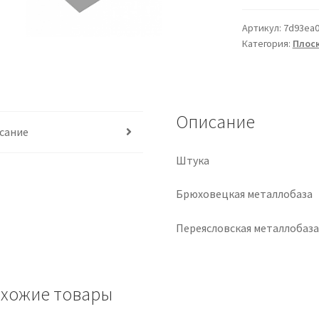
Артикул:
7d93ea0
Категория:
Плоск
Описание
сание
Штука
Брюховецкая металлобаза
Переясловская металлобаз
хожие товары