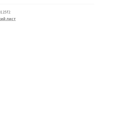
125f2
ий лист
а