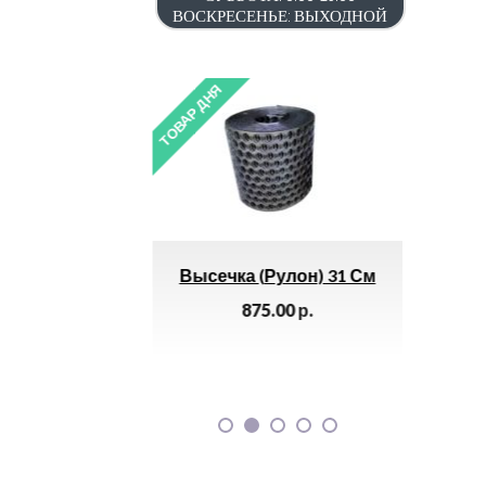
ВОСКРЕСЕНЬЕ: ВЫХОДНОЙ
ТОВАР ДНЯ
ТОВАР ДНЯ
Высечка (рулон) 31 См
Панель Для Установк
Счетчика С Боксом 1-Ф
875.00
р.
ИЭК МРР10-1 *
520.00
р.