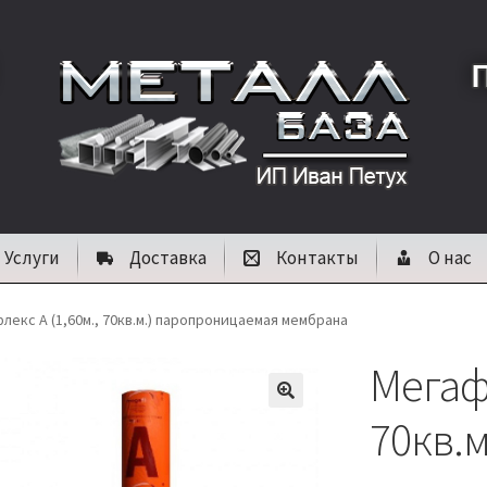
Услуги
Доставка
Контакты
О нас
лекс A (1,60м., 70кв.м.) паропроницаемая мембрана
Мегафл
🔍
70кв.м