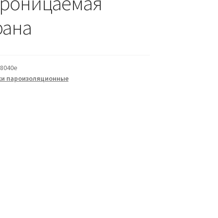
роницаемая
ана
8040e
ки пароизоляционные