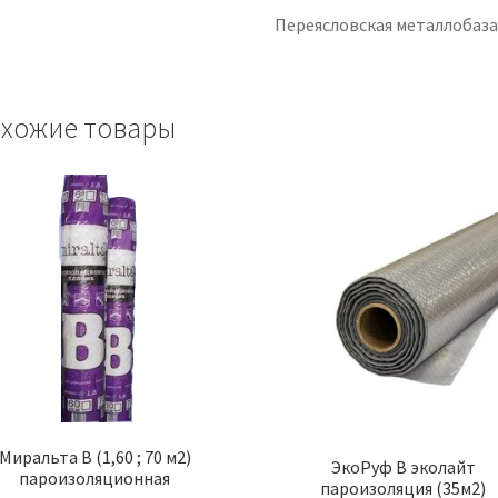
Переясловская металлобаз
хожие товары
Миральта B (1,60 ; 70 м2)
ЭкоРуф B эколайт
пароизоляционная
пароизоляция (35м2)