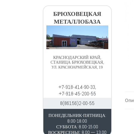
в
д
и
е
БРЮХОВЕЦКАЯ
г
р
МЕТАЛЛОБАЗА
а
ж
ц
и
и
м
и
о
м
КРАСНОДАРСКИЙ КРАЙ,
у
СТАНИЦА БРЮХОВЕЦКАЯ,
УЛ. КРАСНОАРМЕЙСКАЯ, 19
+7-918-414-90-33,
+7-918-45-200-55
Опи
8(86156)2-00-55
ПОНЕДЕЛЬНИК-ПЯТНИЦА:
8.00-18.00
СУББОТА: 8.00-15.00
ВОСКРЕСЕНЬЕ: 8.00 — 13.00