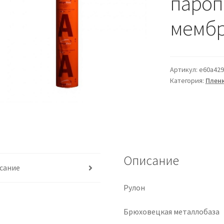
пароп
мембр
Артикул:
e60a429
Категория:
Плен
Описание
сание
Рулон
Брюховецкая металлобаза