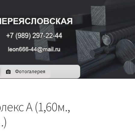
Фотогалерея
екс A (1,60м.,
.)