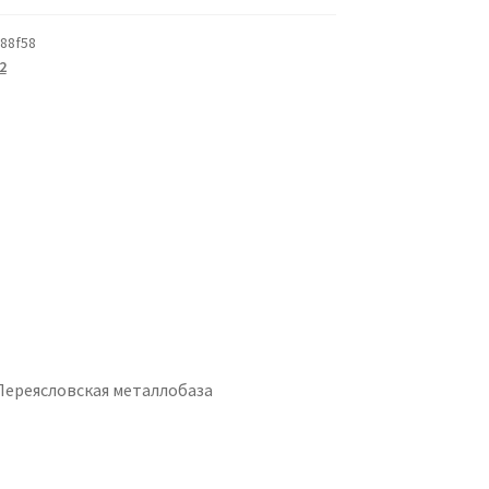
88f58
2
Переясловская металлобаза