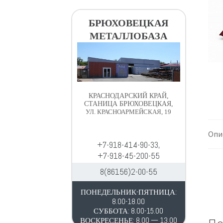
в
д
и
е
БРЮХОВЕЦКАЯ
г
р
МЕТАЛЛОБАЗА
а
ж
ц
и
и
м
и
о
м
КРАСНОДАРСКИЙ КРАЙ,
у
СТАНИЦА БРЮХОВЕЦКАЯ,
УЛ. КРАСНОАРМЕЙСКАЯ, 19
Опи
+7-918-414-90-33,
+7-918-45-200-55
8(86156)2-00-55
ПОНЕДЕЛЬНИК-ПЯТНИЦА:
8.00-18.00
СУББОТА: 8.00-15.00
ВОСКРЕСЕНЬЕ: 8.00 — 13.00