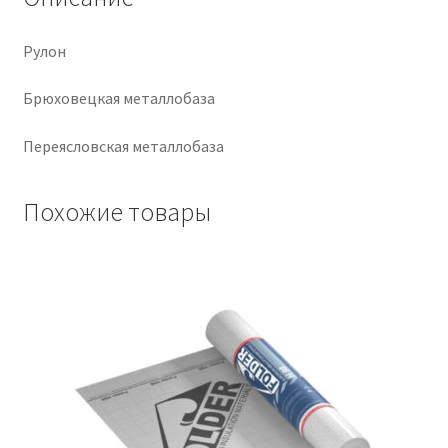
Крепеж
Рулон
Расходные материалы
Брюховецкая металлобаза
Спецодежда и СИЗ
Переясловская металлобаза
Хозтовары
Похожие товары
Заказ