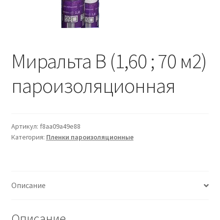
Водопровод и отопление
и
м
и
о
Системы водоотвода
м
у
Миральта B (1,60 ; 70 м2)
Стройматериалы
пароизоляционная
Отделочные материалы
Изоляция
Артикул:
f8aa09a49e88
Лакокрасочные материалы
Категория:
Пленки пароизоляционные
Сайдинг
Описание
Фасадные панели
Подвесной потолок
Описание