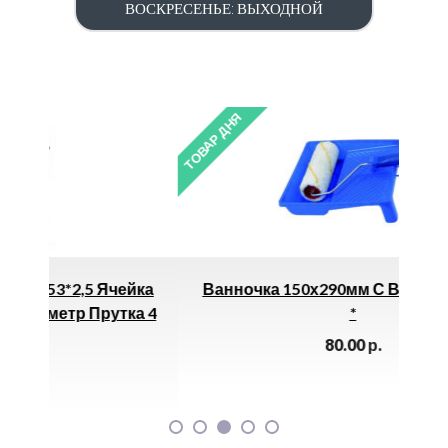
ВОСКРЕСЕНЬЕ: ВЫХОДНОЙ
ТОВАР ДНЯ
ТОВ
чейка
Ванночка 150х290мм С Валиком 65мм
утка 4
*
80.00
р.