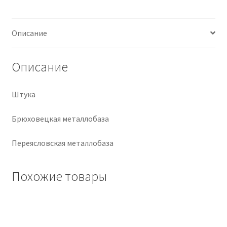
Крепеж
Описание
Расходные материалы
Описание
Спецодежда и СИЗ
Штука
Хозтовары
Брюховецкая металлобаза
Заказ
Переясловская металлобаза
Похожие товары