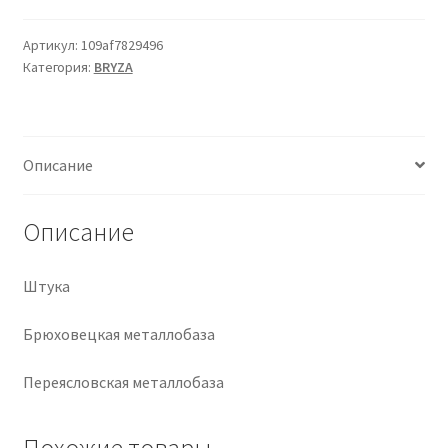
Крепеж
Артикул:
109af7829496
Категория:
BRYZA
Расходные материалы
Спецодежда и СИЗ
Описание
Хозтовары
Описание
Заказ
Штука
Брюховецкая металлобаза
Переясловская металлобаза