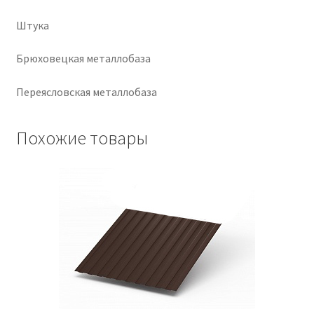
Штука
Крепеж
Брюховецкая металлобаза
Расходные материалы
Переясловская металлобаза
Спецодежда и СИЗ
Похожие товары
Хозтовары
Заказ