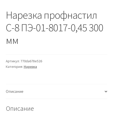
Водопровод и отопление
и
м
Нарезка профнастил
и
о
Системы водоотвода
м
С-8 ПЭ-01-8017-0,45 300
у
Стройматериалы
мм
Отделочные материалы
Изоляция
Артикул:
770da678e526
Категория:
Нарезка
Лакокрасочные материалы
Сайдинг
Описание
Фасадные панели
Описание
Подвесной потолок