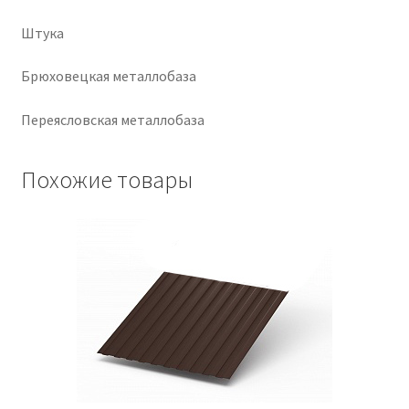
Штука
Крепеж
Брюховецкая металлобаза
Расходные материалы
Переясловская металлобаза
Спецодежда и СИЗ
Похожие товары
Хозтовары
Заказ