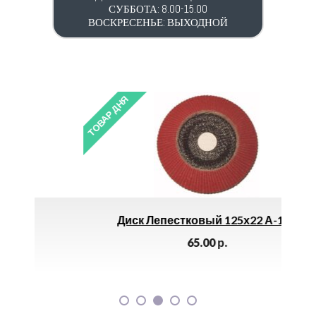
СУББОТА: 8.00-15.00
ВОСКРЕСЕНЬЕ: ВЫХОДНОЙ
ТОВАР ДНЯ
ТОВАР
Диск Лепестковый 125х22 А-120
Гв
65.00
р.