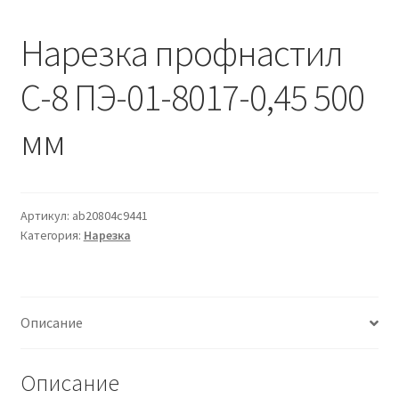
Водопровод и отопление
и
м
Нарезка профнастил
и
о
Системы водоотвода
м
С-8 ПЭ-01-8017-0,45 500
у
Стройматериалы
мм
Отделочные материалы
Изоляция
Артикул:
ab20804c9441
Категория:
Нарезка
Лакокрасочные материалы
Сайдинг
Описание
Фасадные панели
Описание
Подвесной потолок