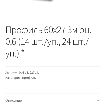
Водопровод и отопление
и
м
и
о
Системы водоотвода
м
у
Профиль 60х27 3м оц.
Стройматериалы
0,6 (14 шт./уп., 24 шт./
Отделочные материалы
уп.) *
Изоляция
Лакокрасочные материалы
Артикул:
bb9e4a627d3a
Сайдинг
Категория:
Профиль
Фасадные панели
Описание
Подвесной потолок