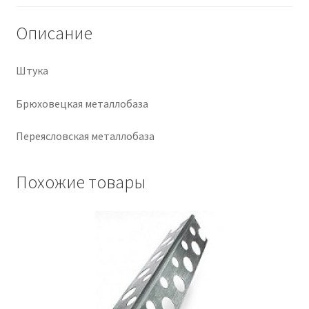
Крепеж
Описание
Расходные материалы
Штука
Спецодежда и СИЗ
Брюховецкая металлобаза
Переясловская металлобаза
Хозтовары
Заказ
Похожие товары