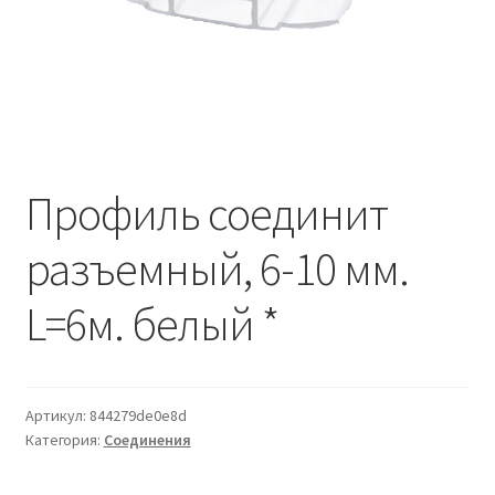
Водопровод и отопление
и
м
и
о
Системы водоотвода
м
у
Стройматериалы
Отделочные материалы
Профиль соединит
Изоляция
разъемный, 6-10 мм.
Лакокрасочные материалы
L=6м. белый *
Сайдинг
Артикул:
844279de0e8d
Фасадные панели
Категория:
Соединения
Подвесной потолок