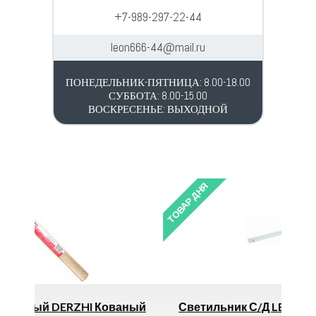
+7-989-297-22-44
leon666-44@mail.ru
ПОНЕДЕЛЬНИК-ПЯТНИЦА: 8.00-18.00
СУББОТА: 8.00-15.00
ВОСКРЕСЕНЬЕ: ВЫХОДНОЙ
ТОВАР ДНЯ
ТОВ
ваный
Светильник С/д LE LED IP65 36W 4000K