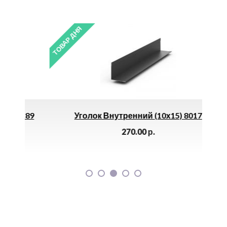
ТОВАР ДНЯ
ТОВАР 
х89
Уголок Внутренний (10х15) 8017
Б
270.00
р.