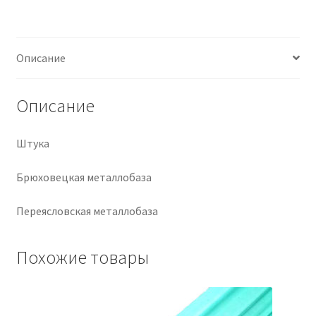
Крепеж
Описание
Расходные материалы
Описание
Спецодежда и СИЗ
Хозтовары
Штука
Брюховецкая металлобаза
Заказ
Переясловская металлобаза
Похожие товары