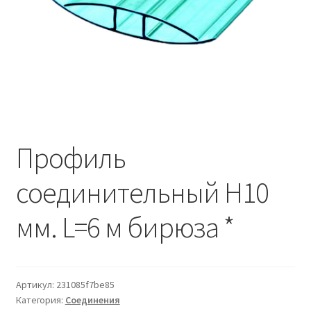
Водопровод и отопление
и
м
и
о
Системы водоотвода
м
у
Стройматериалы
Отделочные материалы
Профиль
Изоляция
соединительный Н10
Лакокрасочные материалы
мм. L=6 м бирюза *
Сайдинг
Фасадные панели
Артикул:
231085f7be85
Категория:
Соединения
Подвесной потолок