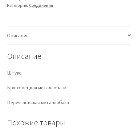
Категория:
Соединения
Крепеж
Расходные материалы
Описание
Спецодежда и СИЗ
Описание
Хозтовары
Штука
Заказ
Брюховецкая металлобаза
Переясловская металлобаза
Похожие товары