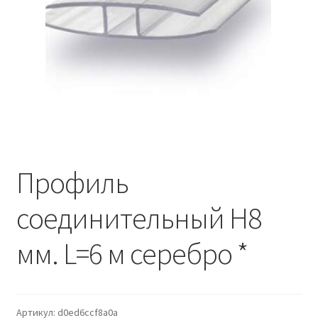
Водопровод и отопление
и
м
и
о
Системы водоотвода
м
у
Стройматериалы
Отделочные материалы
Изоляция
Профиль
Лакокрасочные материалы
соединительный Н8
Сайдинг
мм. L=6 м серебро *
Фасадные панели
Подвесной потолок
Артикул:
d0ed6ccf8a0a