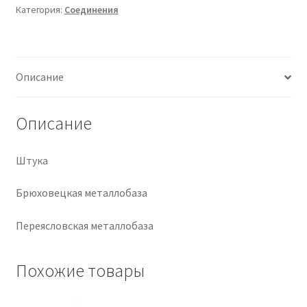
Категория:
Соединения
Крепеж
Расходные материалы
Описание
Спецодежда и СИЗ
Описание
Хозтовары
Штука
Заказ
Брюховецкая металлобаза
Переясловская металлобаза
Похожие товары