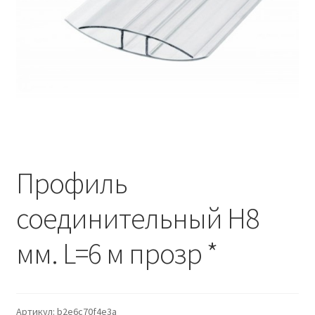
Водопровод и отопление
и
м
и
о
Системы водоотвода
м
у
Стройматериалы
Отделочные материалы
Изоляция
Профиль
Лакокрасочные материалы
соединительный Н8
Сайдинг
мм. L=6 м прозр *
Фасадные панели
Подвесной потолок
Артикул:
b2e6c70f4e3a