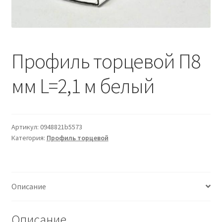
Водопровод и отопление
и
м
и
о
Системы водоотвода
м
у
Профиль торцевой П8
Стройматериалы
мм L=2,1 м белый
Отделочные материалы
Изоляция
Артикул:
0948821b5573
Лакокрасочные материалы
Категория:
Профиль торцевой
Сайдинг
Описание
Фасадные панели
Подвесной потолок
Описание