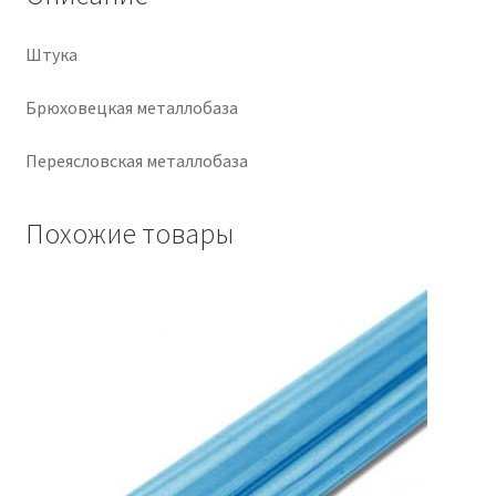
Крепеж
Штука
Расходные материалы
Брюховецкая металлобаза
Переясловская металлобаза
Спецодежда и СИЗ
Хозтовары
Похожие товары
Заказ