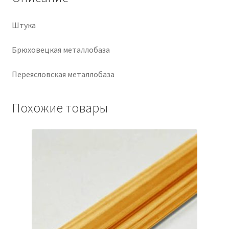
Крепеж
Штука
Расходные материалы
Брюховецкая металлобаза
Переясловская металлобаза
Спецодежда и СИЗ
Хозтовары
Похожие товары
Заказ