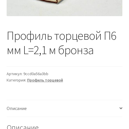
Водопровод и отопление
и
м
и
о
Системы водоотвода
м
у
Профиль торцевой П6
Стройматериалы
мм L=2,1 м бронза
Отделочные материалы
Изоляция
Артикул:
9ccd0a56a3bb
Лакокрасочные материалы
Категория:
Профиль торцевой
Сайдинг
Описание
Фасадные панели
Подвесной потолок
Описание