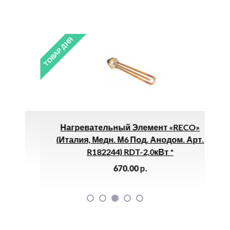
ТОВАР ДНЯ
ТОВАР 
0
Нагревательный Элемент «RECO»
(Италия, Медн. М6 Под. Анодом. Арт.
R182244) RDT-2,0кВт *
670.00
р.