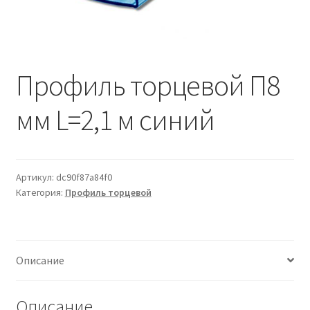
Водопровод и отопление
и
м
и
о
Системы водоотвода
м
у
Профиль торцевой П8
Стройматериалы
мм L=2,1 м синий
Отделочные материалы
Изоляция
Артикул:
dc90f87a84f0
Лакокрасочные материалы
Категория:
Профиль торцевой
Сайдинг
Описание
Фасадные панели
Подвесной потолок
Описание