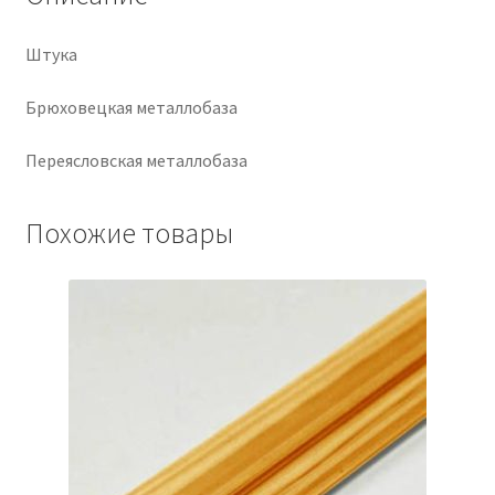
Крепеж
Штука
Расходные материалы
Брюховецкая металлобаза
Переясловская металлобаза
Спецодежда и СИЗ
Хозтовары
Похожие товары
Заказ