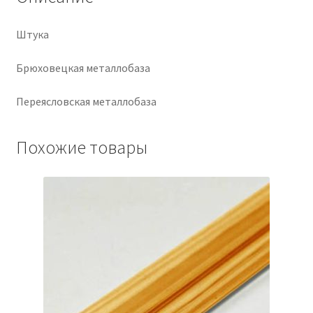
Крепеж
Штука
Расходные материалы
Брюховецкая металлобаза
Переясловская металлобаза
Спецодежда и СИЗ
Хозтовары
Похожие товары
Заказ