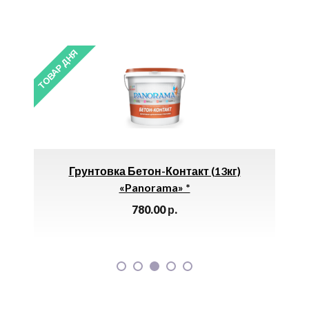
ТОВАР ДНЯ
ТОВАР 
11
Грунтовка Бетон-Контакт (13кг)
Др
«Panorama» *
780.00
р.